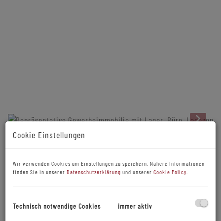
Cookie Einstellungen
Beschreibung
Wir verwenden Cookies um Einstellungen zu speichern. Nähere Informationen
Im Herzen des begehrten 7. Wiener Bezirks gelangt dieses
finden Sie in unserer
Datenschutzerklärung
und unserer
Cookie Policy
.
attraktive und hochwertig sanierte Gewerbeobjekt zum
Verkauf. Das vielseitig nutzbare Verkaufslokal überzeugt
Technisch notwendige Cookies
immer aktiv
durch seine ausgezeichnete Lage, eine moderne
Präsentationsfläche sowie ein stimmiges Gesamtkonzept aus