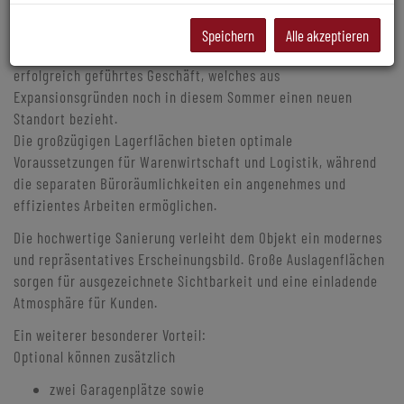
Verkaufs-, Lager- und Büroräumlichkeiten.
Speichern
Alle akzeptieren
Derzeit beherbergt das Objekt ein bestens eingeführtes und
erfolgreich geführtes Geschäft, welches aus
Expansionsgründen noch in diesem Sommer einen neuen
Standort bezieht.
Die großzügigen Lagerflächen bieten optimale
Voraussetzungen für Warenwirtschaft und Logistik, während
die separaten Büroräumlichkeiten ein angenehmes und
effizientes Arbeiten ermöglichen.
Die hochwertige Sanierung verleiht dem Objekt ein modernes
und repräsentatives Erscheinungsbild. Große Auslagenflächen
sorgen für ausgezeichnete Sichtbarkeit und eine einladende
Atmosphäre für Kunden.
Ein weiterer besonderer Vorteil:
Optional können zusätzlich
zwei Garagenplätze sowie