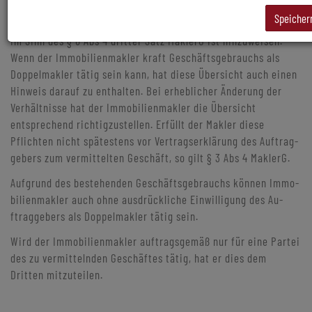
Höhe der Ver­mit­tlungs­pro­vi­sion ist gesondert an­zu­füh­ren; auf
Speicher
ein allfälliges wirt­schaft­lich­es oder familiäres Naheverhältnis
im Sinn des § 6 Abs 4 dritter Satz MaklerG ist hinzuweisen.
Wenn der Immobilienmakler kraft Ge­schäfts­ge­brauchs als
Dop­pel­mak­ler tätig sein kann, hat diese Übersicht auch einen
Hinweis darauf zu enthalten. Bei erheblicher Änderung der
Verhältnisse hat der Immo­bi­lien­ma­kler die Übersicht
entsprechend richtigzustellen. Erfüllt der Makler diese
Pflichten nicht spätestens vor Vertragserklärung des Auf­trag­
ge­bers zum ver­mit­telt­en Geschäft, so gilt § 3 Abs 4 MaklerG.
Aufgrund des bestehenden Geschäftsgebrauchs können Immo­
bilien­makler auch ohne ausdrückliche Einwilligung des Au­
ftrag­ge­bers als Doppelmakler tätig sein.
Wird der Immobilienmakler auftragsgemäß nur für eine Partei
des zu ver­mit­teln­den Geschäftes tätig, hat er dies dem
Dritten mitzuteilen.