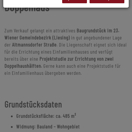
Doppelhaus
Zum Verkauf gelangt ein attraktives
Baugrundstück im 23.
Wiener Gemeindebezirk (Liesing)
in gut angebundener Lage
der
Altmannsdorfer Straße
. Die Liegenschaft eignet sich ideal
für die Errichtung eines Einfamilienhauses und verfügt
bereits über eine
Projektstudie zur Errichtung von zwei
Doppelhaushälften.
Gerne kann auch eine Projektstudie für
ein Einfamilienhaus übergeben werden.
Grundstücksdaten
Grundstücksfläche:
ca.
485 m²
Widmung:
Bauland – Wohngebiet